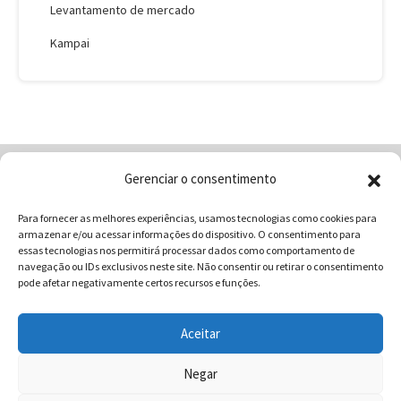
Levantamento de mercado
Kampai
Gerenciar o consentimento
Home
Quem Somos
Loja
Para fornecer as melhores experiências, usamos tecnologias como cookies para
Contatos
Receitas
Blog
armazenar e/ou acessar informações do dispositivo. O consentimento para
Vocabulário da Gastronomia
essas tecnologias nos permitirá processar dados como comportamento de
navegação ou IDs exclusivos neste site. Não consentir ou retirar o consentimento
pode afetar negativamente certos recursos e funções.
Aceitar
COMUNICAR - Comunicação e Marketing | CNPJ:
03.013.350/0001-80 | Rua 82 Nº99 Qd. F13 Lt. 13 Sala 01 - Setor
Negar
Sul - Brasil - Goiânia - Goiás | Telefone / Whats App 62