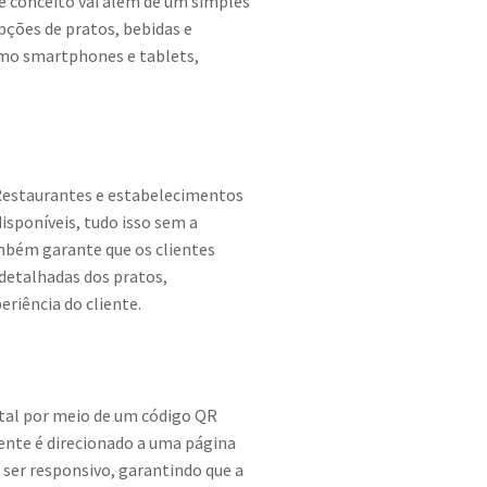
e conceito vai além de um simples
pções de pratos, bebidas e
omo smartphones e tablets,
 Restaurantes e estabelecimentos
isponíveis, tudo isso sem a
ambém garante que os clientes
 detalhadas dos pratos,
riência do cliente.
ital por meio de um código QR
ente é direcionado a uma página
 ser responsivo, garantindo que a