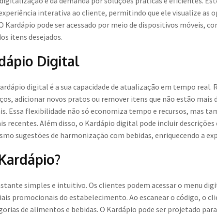
gitalização e da demanda por soluções práticas e eficientes. Est
periência interativa ao cliente, permitindo que ele visualize as o
O Kardápio pode ser acessado por meio de dispositivos móveis, c
dos itens desejados.
ápio Digital
ardápio digital é a sua capacidade de atualização em tempo real.
os, adicionar novos pratos ou remover itens que não estão mais d
is. Essa flexibilidade não só economiza tempo e recursos, mas t
recentes. Além disso, o Kardápio digital pode incluir descrições
smo sugestões de harmonização com bebidas, enriquecendo a expe
Kardápio?
tante simples e intuitivo. Os clientes podem acessar o menu dig
ais promocionais do estabelecimento. Ao escanear o código, o cli
orias de alimentos e bebidas. O Kardápio pode ser projetado para