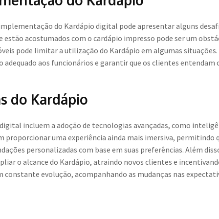
ementação do Kardápio
implementação do Kardápio digital pode apresentar alguns desafi
que estão acostumados com o cardápio impresso pode ser um obstác
óveis pode limitar a utilização do Kardápio em algumas situações. 
adequado aos funcionários e garantir que os clientes entendam 
s do Kardápio
digital incluem a adoção de tecnologias avançadas, como inteligênc
proporcionar uma experiência ainda mais imersiva, permitindo qu
ações personalizadas com base em suas preferências. Além disso,
liar o alcance do Kardápio, atraindo novos clientes e incentivand
 em constante evolução, acompanhando as mudanças nas expectati