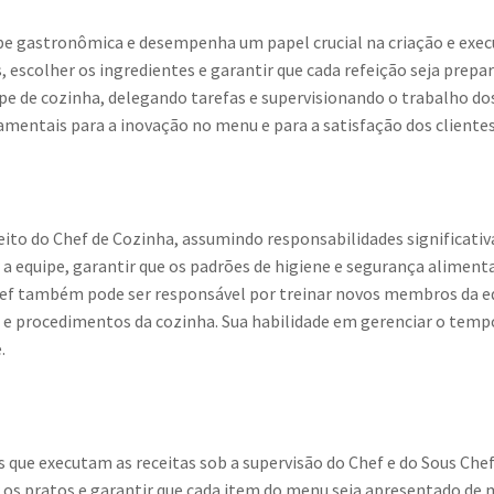
ipe gastronômica e desempenha um papel crucial na criação e execu
, escolher os ingredientes e garantir que cada refeição seja prepa
pe de cozinha, delegando tarefas e supervisionando o trabalho dos 
damentais para a inovação no menu e para a satisfação dos clientes
ito do Chef de Cozinha, assumindo responsabilidades significativa
 a equipe, garantir que os padrões de higiene e segurança alimenta
Chef também pode ser responsável por treinar novos membros da e
 e procedimentos da cozinha. Sua habilidade em gerenciar o tempo 
.
s que executam as receitas sob a supervisão do Chef e do Sous Chef
r os pratos e garantir que cada item do menu seja apresentado de 