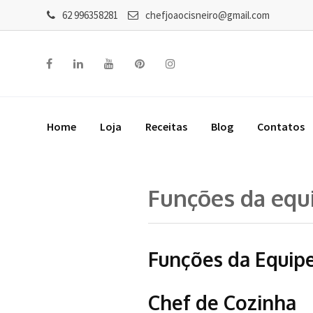
62 996358281
chefjoaocisneiro@gmail.com
Home
Loja
Receitas
Blog
Contatos
Funções da equ
Funções da Equip
Chef de Cozinha