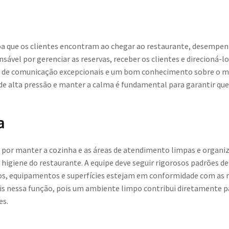
oa que os clientes encontram ao chegar ao restaurante, desempen
sável por gerenciar as reservas, receber os clientes e direcioná-lo
s de comunicação excepcionais e um bom conhecimento sobre o me
 de alta pressão e manter a calma é fundamental para garantir qu
a
 por manter a cozinha e as áreas de atendimento limpas e organiza
 higiene do restaurante. A equipe deve seguir rigorosos padrões d
os, equipamentos e superfícies estejam em conformidade com as no
is nessa função, pois um ambiente limpo contribui diretamente pa
es.