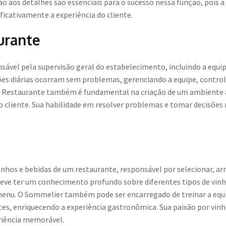
ção aos detalhes são essenciais para o sucesso nessa função, pois 
cativamente a experiência do cliente.
urante
sável pela supervisão geral do estabelecimento, incluindo a equi
ções diárias ocorram sem problemas, gerenciando a equipe, contro
de Restaurante também é fundamental na criação de um ambiente a
 cliente. Sua habilidade em resolver problemas e tomar decisões r
nhos e bebidas de um restaurante, responsável por selecionar, ar
eve ter um conhecimento profundo sobre diferentes tipos de vinh
enu. O Sommelier também pode ser encarregado de treinar a equi
es, enriquecendo a experiência gastronômica. Sua paixão por vin
eriência memorável.