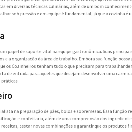
icas em diversas técnicas culinárias, além de um bom conhecimento
alhar sob pressão e em equipe é fundamental, já que a cozinha é
ha
um papel de suporte vital na equipe gastronômica. Suas principai
ios e a organização da área de trabalho. Embora sua função possa p
que os Cozinheiros tenham tudo o que precisam para trabalhar de f
ta de entrada para aqueles que desejam desenvolver uma carreir
 práticas.
eiro
cialista na preparação de pães, bolos e sobremesas. Essa função
ificação e confeitaria, além de uma compreensão dos ingredientes
r receitas, testar novas combinações e garantir que os produtos fin