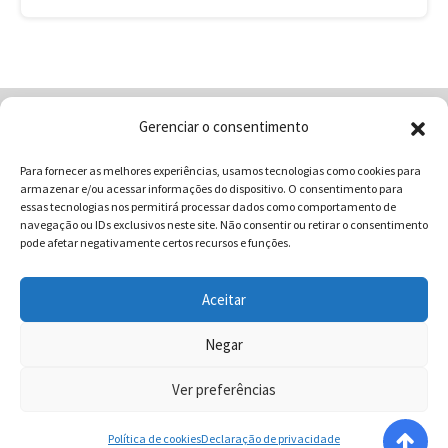
Gerenciar o consentimento
Home
Quem Somos
Loja
Para fornecer as melhores experiências, usamos tecnologias como cookies para
Contatos
Receitas
Blog
armazenar e/ou acessar informações do dispositivo. O consentimento para
Vocabulário da Gastronomia
essas tecnologias nos permitirá processar dados como comportamento de
navegação ou IDs exclusivos neste site. Não consentir ou retirar o consentimento
pode afetar negativamente certos recursos e funções.
Aceitar
COMUNICAR - Comunicação e Marketing | CNPJ:
03.013.350/0001-80 | Rua 82 Nº99 Qd. F13 Lt. 13 Sala 01 - Setor
Negar
Sul - Brasil - Goiânia - Goiás | Telefone / Whats App 62
Ver preferências
996358681 - CEP: 74.083-010 | © 2025 COMUNICAR.COM.BR
Todos direitos reservados.
Política de cookies
Declaração de privacidade