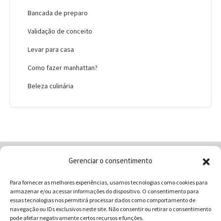
Bancada de preparo
Validação de conceito
Levar para casa
Como fazer manhattan?
Beleza culinária
Gerenciar o consentimento
Home
Quem Somos
Loja
Para fornecer as melhores experiências, usamos tecnologias como cookies para
Contatos
Receitas
Blog
armazenar e/ou acessar informações do dispositivo. O consentimento para
Vocabulário da Gastronomia
essas tecnologias nos permitirá processar dados como comportamento de
navegação ou IDs exclusivos neste site. Não consentir ou retirar o consentimento
pode afetar negativamente certos recursos e funções.