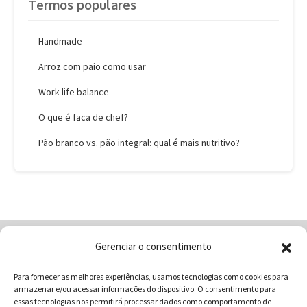
Termos populares
Handmade
Arroz com paio como usar
Work-life balance
O que é faca de chef?
Pão branco vs. pão integral: qual é mais nutritivo?
Gerenciar o consentimento
Home
Quem Somos
Loja
Para fornecer as melhores experiências, usamos tecnologias como cookies para
Contatos
Receitas
Blog
armazenar e/ou acessar informações do dispositivo. O consentimento para
Vocabulário da Gastronomia
essas tecnologias nos permitirá processar dados como comportamento de