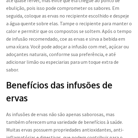
até quase ferver, mas evite que ela chegue ao ponto de
ebulição, pois isso pode comprometer os sabores. Em
seguida, coloque as ervas no recipiente escolhido e despeje
a água quente sobre elas. Tampe o recipiente para manter o
calor e permitir que os compostos se soltem. Após o tempo
de infusão recomendado, coe as ervas e sirva a bebida em
uma xícara. Você pode adoçar a infusão com mel, açúcar ou
adoçantes naturais, conforme sua preferência, e até
adicionar limão ou especiarias para um toque extra de
sabor.
Benefícios das infusões de
ervas
As infusões de ervas não são apenas saborosas, mas
também oferecem uma variedade de benefícios à saúde.
Muitas ervas possuem propriedades antioxidantes, anti-
inflamatórias e digestivas, que podem contribuir para o