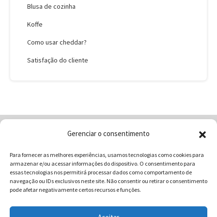
Blusa de cozinha
Koffe
Como usar cheddar?
Satisfação do cliente
Gerenciar o consentimento
Home
Quem Somos
Loja
Para fornecer as melhores experiências, usamos tecnologias como cookies para
Contatos
Receitas
Blog
armazenar e/ou acessar informações do dispositivo. O consentimento para
Vocabulário da Gastronomia
essas tecnologias nos permitirá processar dados como comportamento de
navegação ou IDs exclusivos neste site. Não consentir ou retirar o consentimento
pode afetar negativamente certos recursos e funções.