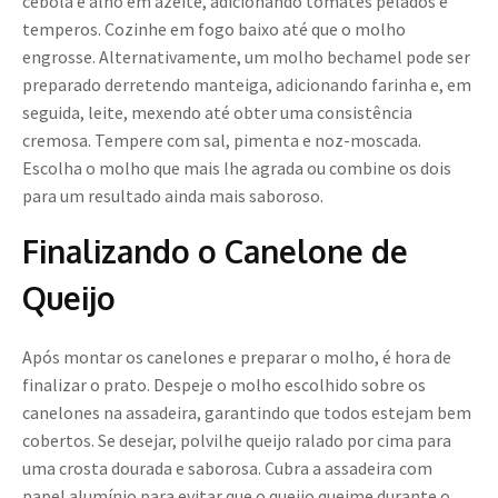
cebola e alho em azeite, adicionando tomates pelados e
temperos. Cozinhe em fogo baixo até que o molho
engrosse. Alternativamente, um molho bechamel pode ser
preparado derretendo manteiga, adicionando farinha e, em
seguida, leite, mexendo até obter uma consistência
cremosa. Tempere com sal, pimenta e noz-moscada.
Escolha o molho que mais lhe agrada ou combine os dois
para um resultado ainda mais saboroso.
Finalizando o Canelone de
Queijo
Após montar os canelones e preparar o molho, é hora de
finalizar o prato. Despeje o molho escolhido sobre os
canelones na assadeira, garantindo que todos estejam bem
cobertos. Se desejar, polvilhe queijo ralado por cima para
uma crosta dourada e saborosa. Cubra a assadeira com
papel alumínio para evitar que o queijo queime durante o