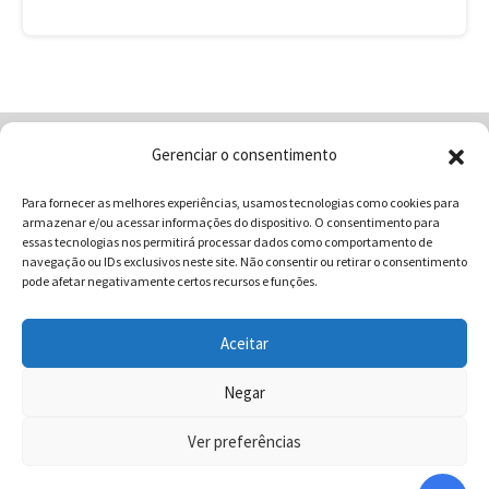
Gerenciar o consentimento
Home
Quem Somos
Loja
Para fornecer as melhores experiências, usamos tecnologias como cookies para
Contatos
Receitas
Blog
armazenar e/ou acessar informações do dispositivo. O consentimento para
Vocabulário da Gastronomia
essas tecnologias nos permitirá processar dados como comportamento de
navegação ou IDs exclusivos neste site. Não consentir ou retirar o consentimento
pode afetar negativamente certos recursos e funções.
Aceitar
COMUNICAR - Comunicação e Marketing | CNPJ:
03.013.350/0001-80 | Rua 82 Nº99 Qd. F13 Lt. 13 Sala 01 - Setor
Negar
Sul - Brasil - Goiânia - Goiás | Telefone / Whats App 62
Ver preferências
996358681 - CEP: 74.083-010 | © 2025 COMUNICAR.COM.BR
Todos direitos reservados.