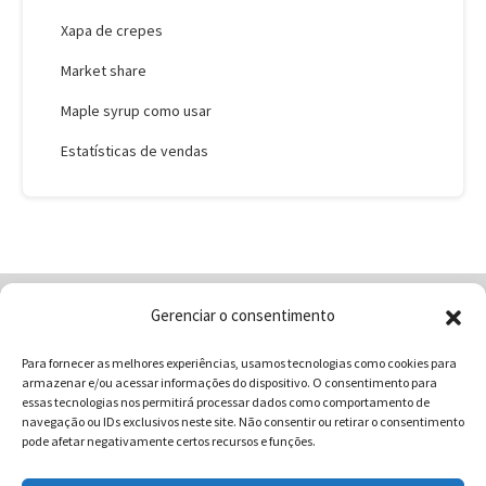
Xapa de crepes
Market share
Maple syrup como usar
Estatísticas de vendas
Gerenciar o consentimento
Home
Quem Somos
Loja
Para fornecer as melhores experiências, usamos tecnologias como cookies para
Contatos
Receitas
Blog
armazenar e/ou acessar informações do dispositivo. O consentimento para
Vocabulário da Gastronomia
essas tecnologias nos permitirá processar dados como comportamento de
navegação ou IDs exclusivos neste site. Não consentir ou retirar o consentimento
pode afetar negativamente certos recursos e funções.